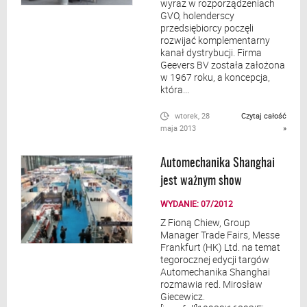
wyraz w rozporządzeniach
GVO, holenderscy
przedsiębiorcy poczęli
rozwijać komplementarny
kanał dystrybucji. Firma
Geevers BV została założona
w 1967 roku, a koncepcja,
która...
wtorek, 28
Czytaj całość
maja 2013
»
Automechanika Shanghai
jest ważnym show
WYDANIE: 07/2012
Z Fioną Chiew, Group
Manager Trade Fairs, Messe
Frankfurt (HK) Ltd. na temat
tegorocznej edycji targów
Automechanika Shanghai
rozmawia red. Mirosław
Giecewicz.