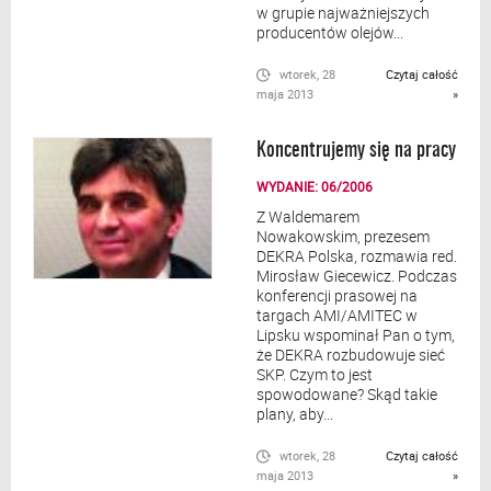
w grupie najważniejszych
producentów olejów...
wtorek, 28
Czytaj całość
maja 2013
»
Koncentrujemy się na pracy
WYDANIE: 06/2006
Z Waldemarem
Nowakowskim, prezesem
DEKRA Polska, rozmawia red.
Mirosław Giecewicz. Podczas
konferencji prasowej na
targach AMI/AMITEC w
Lipsku wspominał Pan o tym,
że DEKRA rozbudowuje sieć
SKP. Czym to jest
spowodowane? Skąd takie
plany, aby...
wtorek, 28
Czytaj całość
maja 2013
»