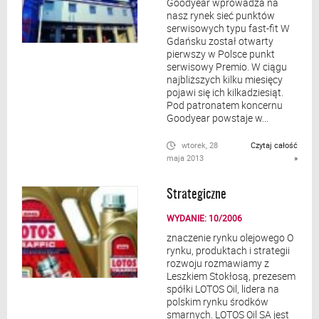
Goodyear wprowadza na
nasz rynek sieć punktów
serwisowych typu fast-fit W
Gdańsku został otwarty
pierwszy w Polsce punkt
serwisowy Premio. W ciągu
najbliższych kilku miesięcy
pojawi się ich kilkadziesiąt.
Pod patronatem koncernu
Goodyear powstaje w...
wtorek, 28
Czytaj całość
maja 2013
»
Strategiczne
WYDANIE: 10/2006
znaczenie rynku olejowego O
rynku, produktach i strategii
rozwoju rozmawiamy z
Leszkiem Stokłosą, prezesem
spółki LOTOS Oil, lidera na
polskim rynku środków
smarnych. LOTOS Oil SA jest