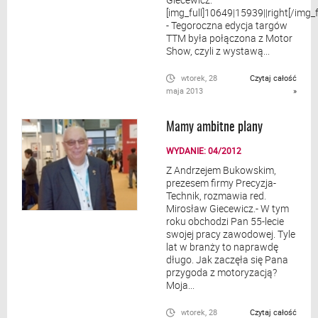
[img_full]10649|15939||right[/img_f
- Tegoroczna edycja targów
TTM była połączona z Motor
Show, czyli z wystawą...
wtorek, 28
Czytaj całość
maja 2013
»
Mamy ambitne plany
WYDANIE: 04/2012
Z Andrzejem Bukowskim,
prezesem firmy Precyzja-
Technik, rozmawia red.
Mirosław Giecewicz.- W tym
roku obchodzi Pan 55-lecie
swojej pracy zawodowej. Tyle
lat w branży to naprawdę
długo. Jak zaczęła się Pana
przygoda z motoryzacją?
Moja...
wtorek, 28
Czytaj całość