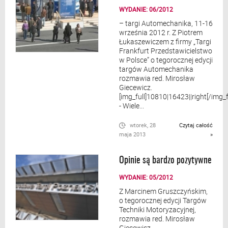
WYDANIE: 06/2012
– targi Automechanika, 11-16
września 2012 r. Z Piotrem
Łukaszewiczem z firmy „Targi
Frankfurt Przedstawicielstwo
w Polsce” o tegorocznej edycji
targów Automechanika
rozmawia red. Mirosław
Giecewicz.
[img_full]10810|16423||right[/img_f
- Wiele...
wtorek, 28
Czytaj całość
maja 2013
»
Opinie są bardzo pozytywne
WYDANIE: 05/2012
Z Marcinem Gruszczyńskim,
o tegorocznej edycji Targów
Techniki Motoryzacyjnej,
rozmawia red. Mirosław
Giecewicz.