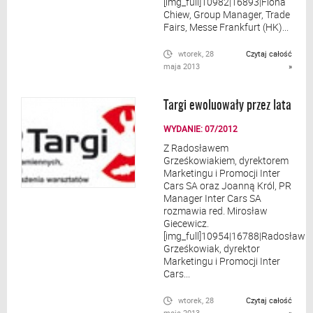
[img_full]10982|16893|Fiona
Chiew, Group Manager, Trade
Fairs, Messe Frankfurt (HK)...
wtorek, 28
Czytaj całość
maja 2013
»
Targi ewoluowały przez lata
WYDANIE: 07/2012
Z Radosławem
Grześkowiakiem, dyrektorem
Marketingu i Promocji Inter
Cars SA oraz Joanną Król, PR
Manager Inter Cars SA
rozmawia red. Mirosław
Giecewicz.
[img_full]10954|16788|Radosław
Grześkowiak, dyrektor
Marketingu i Promocji Inter
Cars...
wtorek, 28
Czytaj całość
maja 2013
»