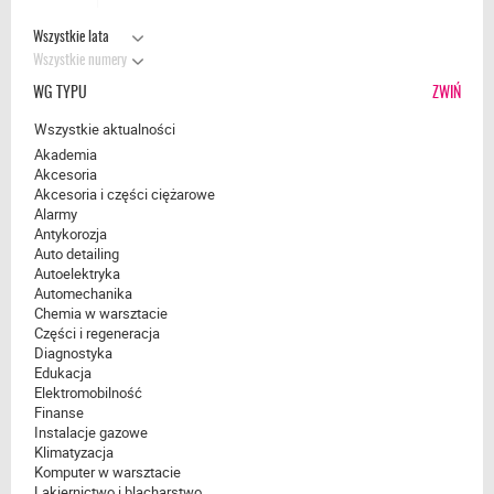
Wszystkie lata
Wszystkie numery
WG TYPU
ZWIŃ
Wszystkie aktualności
Akademia
Akcesoria
Akcesoria i części ciężarowe
Alarmy
Antykorozja
Auto detailing
Autoelektryka
Automechanika
Chemia w warsztacie
Części i regeneracja
Diagnostyka
Edukacja
Elektromobilność
Finanse
Instalacje gazowe
Klimatyzacja
Komputer w warsztacie
Lakiernictwo i blacharstwo