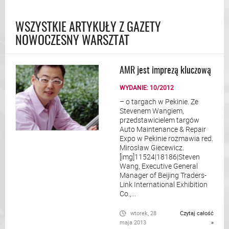
WSZYSTKIE ARTYKUŁY Z GAZETY
NOWOCZESNY WARSZTAT
AMR jest imprezą kluczową
WYDANIE: 10/2012
– o targach w Pekinie. Ze
Stevenem Wangiem,
przedstawicielem targów
Auto Maintenance & Repair
Expo w Pekinie rozmawia red.
Mirosław Giecewicz.
[img]11524|18186|Steven
Wang, Executive General
Manager of Beijing Traders-
Link International Exhibition
Co.,...
wtorek, 28
Czytaj całość
maja 2013
»