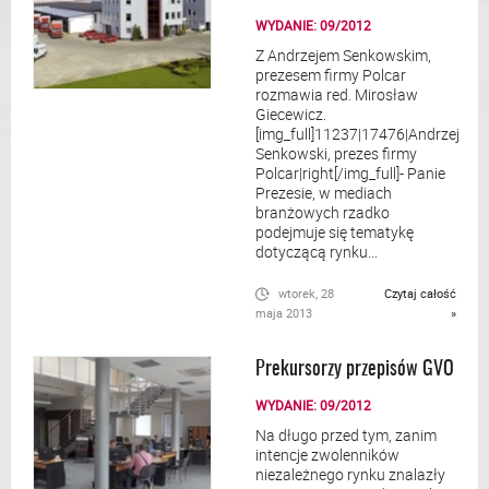
WYDANIE: 09/2012
Z Andrzejem Senkowskim,
prezesem firmy Polcar
rozmawia red. Mirosław
Giecewicz.
[img_full]11237|17476|Andrzej
Senkowski, prezes firmy
Polcar|right[/img_full]- Panie
Prezesie, w mediach
branżowych rzadko
podejmuje się tematykę
dotyczącą rynku...
wtorek, 28
Czytaj całość
maja 2013
»
Prekursorzy przepisów GVO
WYDANIE: 09/2012
Na długo przed tym, zanim
intencje zwolenników
niezależnego rynku znalazły