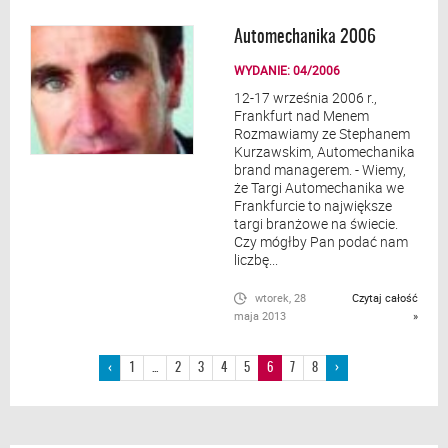
Automechanika 2006
WYDANIE: 04/2006
12-17 września 2006 r.,
Frankfurt nad Menem
Rozmawiamy ze Stephanem
Kurzawskim, Automechanika
brand managerem. - Wiemy,
że Targi Automechanika we
Frankfurcie to największe
targi branżowe na świecie.
Czy mógłby Pan podać nam
liczbę...
wtorek, 28
Czytaj całość
maja 2013
»
‹
1
...
2
3
4
5
6
7
8
›