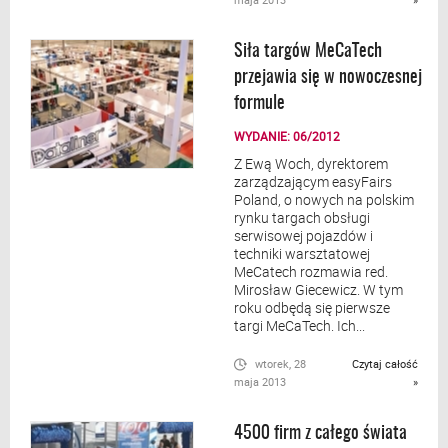
Siła targów MeCaTech
przejawia się w nowoczesnej
formule
WYDANIE: 06/2012
Z Ewą Woch, dyrektorem
zarządzającym easyFairs
Poland, o nowych na polskim
rynku targach obsługi
serwisowej pojazdów i
techniki warsztatowej
MeCatech rozmawia red.
Mirosław Giecewicz. W tym
roku odbędą się pierwsze
targi MeCaTech. Ich...
wtorek, 28
Czytaj całość
maja 2013
»
4500 firm z całego świata