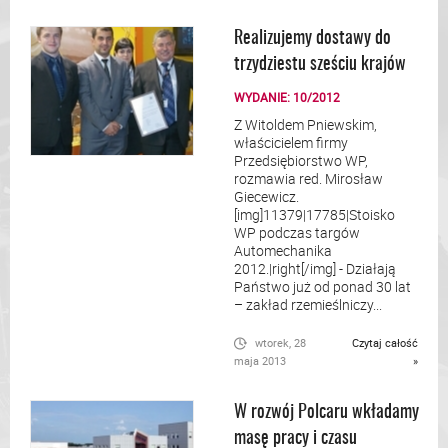
Realizujemy dostawy do
trzydziestu sześciu krajów
WYDANIE: 10/2012
Z Witoldem Pniewskim,
właścicielem firmy
Przedsiębiorstwo WP,
rozmawia red. Mirosław
Giecewicz.
[img]11379|17785|Stoisko
WP podczas targów
Automechanika
2012.|right[/img] - Działają
Państwo już od ponad 30 lat
– zakład rzemieślniczy...
wtorek, 28
Czytaj całość
maja 2013
»
W rozwój Polcaru wkładamy
masę pracy i czasu