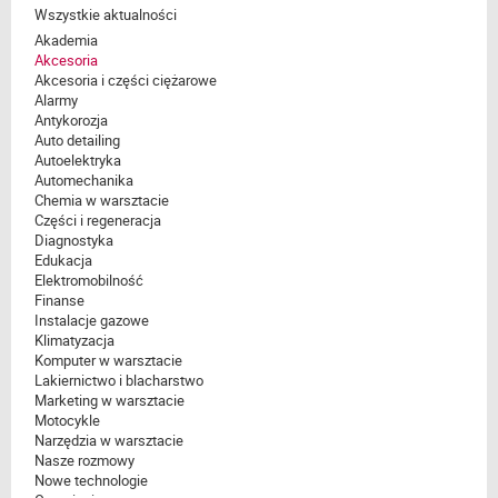
Wszystkie aktualności
Akademia
Akcesoria
Akcesoria i części ciężarowe
Alarmy
Antykorozja
Auto detailing
Autoelektryka
Automechanika
Chemia w warsztacie
Części i regeneracja
Diagnostyka
Edukacja
Elektromobilność
Finanse
Instalacje gazowe
Klimatyzacja
Komputer w warsztacie
Lakiernictwo i blacharstwo
Marketing w warsztacie
Motocykle
Narzędzia w warsztacie
Nasze rozmowy
Nowe technologie