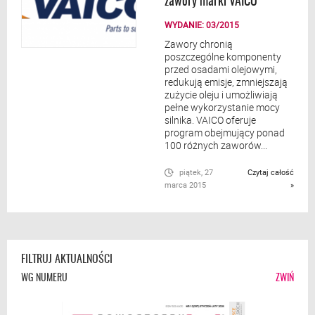
zawory marki VAICO
WYDANIE: 03/2015
Zawory chronią
poszczególne komponenty
przed osadami olejowymi,
redukują emisje, zmniejszają
zużycie oleju i umożliwiają
pełne wykorzystanie mocy
silnika. VAICO oferuje
program obejmujący ponad
100 różnych zaworów...
piątek, 27
Czytaj całość
marca 2015
»
FILTRUJ AKTUALNOŚCI
WG NUMERU
ZWIŃ