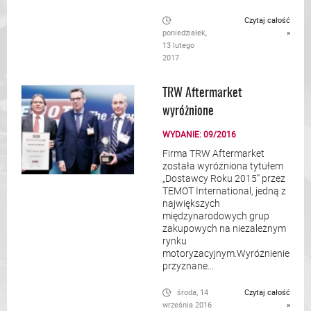
Czytaj całość
poniedziałek,
»
13 lutego
2017
TRW Aftermarket
wyróżnione
WYDANIE: 09/2016
Firma TRW Aftermarket
została wyróżniona tytułem
„Dostawcy Roku 2015” przez
TEMOT International, jedną z
największych
międzynarodowych grup
zakupowych na niezależnym
rynku
motoryzacyjnym.Wyróżnienie
przyznane...
środa, 14
Czytaj całość
września 2016
»