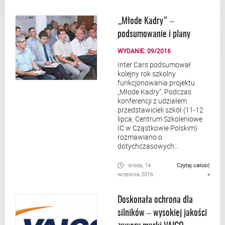
„Młode Kadry” –
podsumowanie i plany
WYDANIE: 09/2016
Inter Cars podsumował
kolejny rok szkolny
funkcjonowania projektu
„Młode Kadry”. Podczas
konferencji z udziałem
przedstawicieli szkół (11-12
lipca, Centrum Szkoleniowe
IC w Cząstkowie Polskim)
rozmawiano o
dotychczasowych...
środa, 14
Czytaj całość
września 2016
»
Doskonała ochrona dla
silników – wysokiej jakości