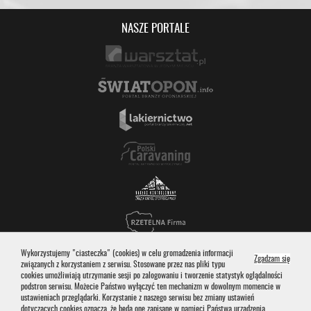
NASZE PORTALE
Wykorzystujemy "ciasteczka" (cookies) w celu gromadzenia informacji
na
Zgadzam się
związanych z korzystaniem z serwisu. Stosowane przez nas pliki typu
wykorz
cookies umożliwiają utrzymanie sesji po zalogowaniu i tworzenie statystyk oglądalności
plików
podstron serwisu. Możecie Państwo wyłączyć ten mechanizm w dowolnym momencie w
cookie
Regulamin
Projekt i realizacja © 2017
Agencja Reklamowa idealmedia.pl
-
ustawieniach przeglądarki. Korzystanie z naszego serwisu bez zmiany ustawień
serwisu
Profesjonalny system CMS, studio graficzne, portale internetowe.
dotyczących cookies oznacza, że będą one zapisane w pamięci Państwa urządzenia.