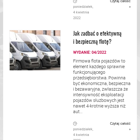
Czytaj całość
poniedziałek,
»
4 kwietnia
2022
Jak zadbać o efektywną
i bezpieczną flotę?
WYDANIE: 04/2022
Firmowa flota pojazdów to
element każdego sprawnie
funkcjonującego
przedsiębiorstwa. Powinna
być ekonomiczna, bezpieczna
i bezawaryjna, zwłaszcza że
intensywność eksploatacji
pojazdów służbowych jest
nawet 4-krotnie wyższa niż
aut...
Czytaj całość
poniedziałek,
»
4 kwietnia